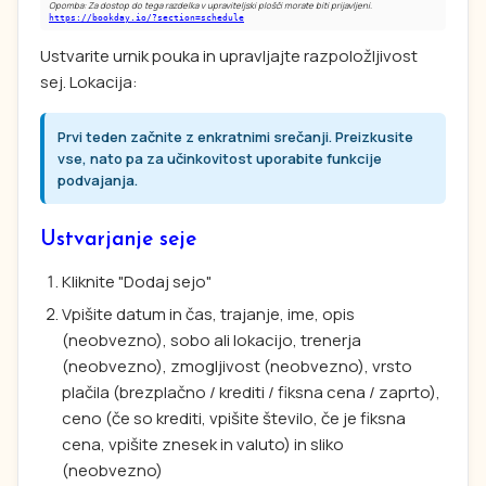
Opomba: Za dostop do tega razdelka v upraviteljski plošči morate biti prijavljeni.
https://bookday.io/?section=schedule
Ustvarite urnik pouka in upravljajte razpoložljivost
sej. Lokacija:
Prvi teden začnite z enkratnimi srečanji. Preizkusite
vse, nato pa za učinkovitost uporabite funkcije
podvajanja.
Ustvarjanje seje
Kliknite "Dodaj sejo"
Vpišite datum in čas, trajanje, ime, opis
(neobvezno), sobo ali lokacijo, trenerja
(neobvezno), zmogljivost (neobvezno), vrsto
plačila (brezplačno / krediti / fiksna cena / zaprto),
ceno (če so krediti, vpišite število, če je fiksna
cena, vpišite znesek in valuto) in sliko
(neobvezno)