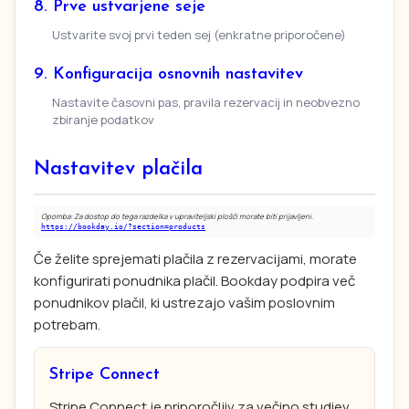
8. Prve ustvarjene seje
Ustvarite svoj prvi teden sej (enkratne priporočene)
9. Konfiguracija osnovnih nastavitev
Nastavite časovni pas, pravila rezervacij in neobvezno
zbiranje podatkov
Nastavitev plačila
Opomba: Za dostop do tega razdelka v upraviteljski plošči morate biti prijavljeni.
https://bookday.io/?section=products
Če želite sprejemati plačila z rezervacijami, morate
konfigurirati ponudnika plačil. Bookday podpira več
ponudnikov plačil, ki ustrezajo vašim poslovnim
potrebam.
Stripe Connect
Stripe Connect je priporočljiv za večino studiev.