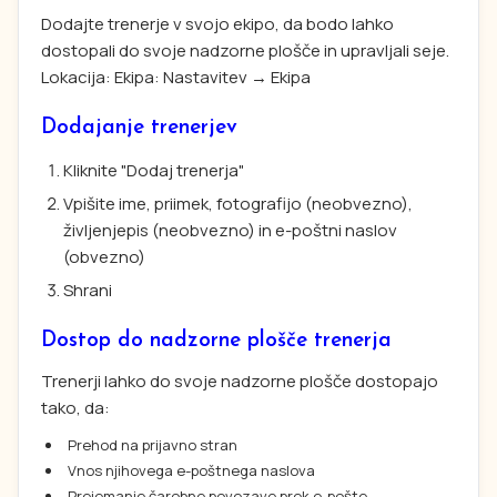
Dodajte trenerje v svojo ekipo, da bodo lahko
dostopali do svoje nadzorne plošče in upravljali seje.
Lokacija: Ekipa: Nastavitev → Ekipa
Dodajanje trenerjev
Kliknite "Dodaj trenerja"
Vpišite ime, priimek, fotografijo (neobvezno),
življenjepis (neobvezno) in e-poštni naslov
(obvezno)
Shrani
Dostop do nadzorne plošče trenerja
Trenerji lahko do svoje nadzorne plošče dostopajo
tako, da:
Prehod na prijavno stran
Vnos njihovega e-poštnega naslova
Prejemanje čarobne povezave prek e-pošte