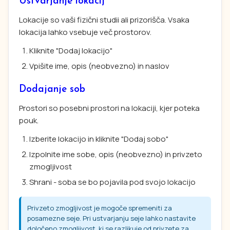
Ustvarjanje lokacij
Lokacije so vaši fizični studii ali prizorišča. Vsaka
lokacija lahko vsebuje več prostorov.
Kliknite "Dodaj lokacijo"
Vpišite ime, opis (neobvezno) in naslov
Dodajanje sob
Prostori so posebni prostori na lokaciji, kjer poteka
pouk.
Izberite lokacijo in kliknite "Dodaj sobo"
Izpolnite ime sobe, opis (neobvezno) in privzeto
zmogljivost
Shrani - soba se bo pojavila pod svojo lokacijo
Privzeto zmogljivost je mogoče spremeniti za
posamezne seje. Pri ustvarjanju seje lahko nastavite
določeno zmogljivost, ki se razlikuje od privzete za