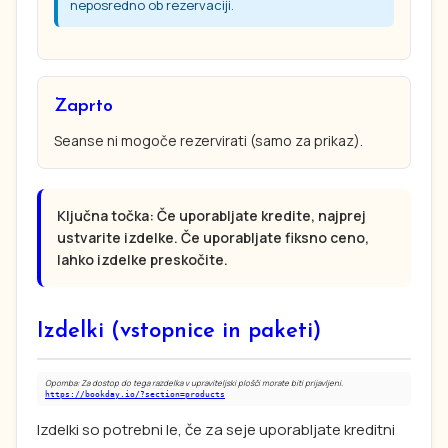
neposredno ob rezervaciji.
Zaprto
Seanse ni mogoče rezervirati (samo za prikaz).
Ključna točka: Če uporabljate kredite, najprej
ustvarite izdelke. Če uporabljate fiksno ceno,
lahko izdelke preskočite.
Izdelki (vstopnice in paketi)
Opomba: Za dostop do tega razdelka v upraviteljski plošči morate biti prijavljeni.
https://bookday.io/?section=products
Izdelki so potrebni le, če za seje uporabljate kreditni