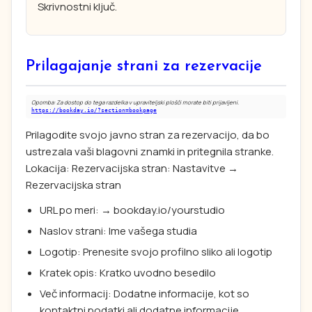
Skrivnostni ključ.
Prilagajanje strani za rezervacije
Opomba: Za dostop do tega razdelka v upraviteljski plošči morate biti prijavljeni.
https://bookday.io/?section=bookpage
Prilagodite svojo javno stran za rezervacijo, da bo
ustrezala vaši blagovni znamki in pritegnila stranke.
Lokacija: Rezervacijska stran: Nastavitve →
Rezervacijska stran
URL po meri: → bookday.io/yourstudio
Naslov strani: Ime vašega studia
Logotip: Prenesite svojo profilno sliko ali logotip
Kratek opis: Kratko uvodno besedilo
Več informacij: Dodatne informacije, kot so
kontaktni podatki ali dodatne informacije