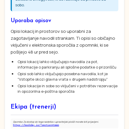
sobo.
Uporaba opisov
Opisi lokacij in prostorov so uporabni za
zagotavljanje navodil strankam. Ti opisi so običajno
vključeni v elektronska sporočila z opomniki, ki se
pošljejo 48 ur pred sejo.
Opisi lokacij lahko vključujejo navodila za pot,
informacije o parkiranju ali splošne podatke o prizorišču
Opisi sob lahko vključujejo posebna navodila, kot je
"Vstopite skozi glavna vrata v drugem nadstropju"
Opisi lokacije in sobe so vključeni v potrditev rezervacije
in opozorilna e-poštna sporočila
Ekipa (trenerji)
Opomba: Za dostop do tega razdelka v upraviteljski plošči morate biti prijavljeni.
https://bookday.io/?section=team