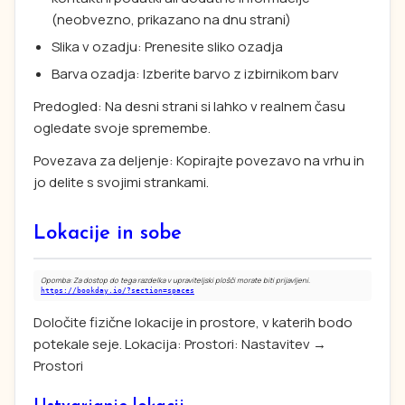
(neobvezno, prikazano na dnu strani)
Slika v ozadju: Prenesite sliko ozadja
Barva ozadja: Izberite barvo z izbirnikom barv
Predogled: Na desni strani si lahko v realnem času
ogledate svoje spremembe.
Povezava za deljenje: Kopirajte povezavo na vrhu in
jo delite s svojimi strankami.
Lokacije in sobe
Opomba: Za dostop do tega razdelka v upraviteljski plošči morate biti prijavljeni.
https://bookday.io/?section=spaces
Določite fizične lokacije in prostore, v katerih bodo
potekale seje. Lokacija: Prostori: Nastavitev →
Prostori