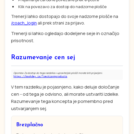
Klik na povezavo za dostop do nadzorne plošče
Trenerji lahko dostopajo do svoje nadzorne plošče na
/coach_login
ali prek strani za prijavo.
Trenerji si lahko ogledajo dodeljene seje in označijo
prisotnost.
Razumevanje cen sej
Opomba: Za dostop do tega razdelka v upraviteljski plošči morate biti prijavljeni.
https://bookday.io/?section=products
V tem razdelku je pojasnjeno, kako deluje določanje
cen - od tega je odvisno, ali morate ustvariti izdelke.
Razumevanje tega koncepta je pomembno pred
ustvarjanjem sej.
Brezplačno