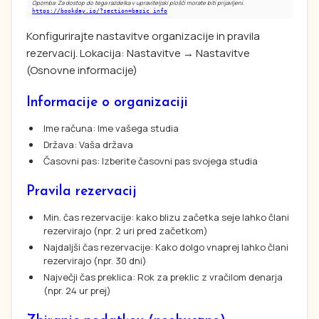
Opomba: Za dostop do tega razdelka v upraviteljski plošči morate biti prijavljeni.
https://bookday.io/?section=basic_info
Konfigurirajte nastavitve organizacije in pravila
rezervacij. Lokacija: Nastavitve → Nastavitve
(Osnovne informacije)
Informacije o organizaciji
Ime računa: Ime vašega studia
Država: Vaša država
Časovni pas: Izberite časovni pas svojega studia
Pravila rezervacij
Min. čas rezervacije: kako blizu začetka seje lahko člani
rezervirajo (npr. 2 uri pred začetkom)
Najdaljši čas rezervacije: Kako dolgo vnaprej lahko člani
rezervirajo (npr. 30 dni)
Največji čas preklica: Rok za preklic z vračilom denarja
(npr. 24 ur prej)