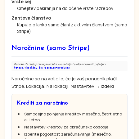
Vrste sej
Omejitev pakiranja na določene vrste razredov
Zahteva članstvo
Kupujejo lahko samo člani z aktivnim članstvom (samo
Stripe)
Naročnine (samo Stripe)
Opomba: Za dostop do tega razdelka v upraviteljski plošči morate biti prijavljeni.
https://bookday.io/?section=products
Naročnine so na voljo le, če je vaš ponudnik plačil
Stripe. Lokacija: Na lokaciji: Nastavitev → Izdelki
Krediti za naročnino
Samodejno polnjenje kreditov mesečno, četrtletno
ali letno
Nastavitev kreditov za obračunsko obdobje
Izberite pogostost zaračunavanja (mesečno,