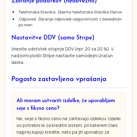
Zbiranje podatkov (neobvezno)
Telefonska številka: Zberite telefonske številke članov
Odpoved: Zbiranje odpovedi odgovornosti z besedilom
po meri
Nastavitve DDV (samo Stripe)
Vnesite odstotek stopnje DDV (npr. 20 za 20 %). V
nadzorni plošči Stripe nastavite samodejni izračun
davka.
Pogosto zastavljena vprašanja
Ali moram ustvariti izdelke, če uporabljam
seje s fiksno ceno?
Ne, seje s fiksno ceno ne zahtevajo izdelkov. Izdelki
so potrebni le za kreditni sistem, pri katerem člani
najprej kupijo kredite, nato pa jih uporabijo za