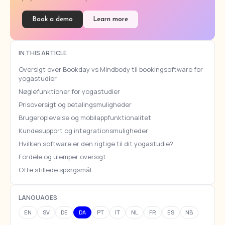
Book a demo
Learn more
IN THIS ARTICLE
Oversigt over Bookday vs Mindbody til bookingsoftware for
yogastudier
Nøglefunktioner for yogastudier
Prisoversigt og betalingsmuligheder
Brugeroplevelse og mobilappfunktionalitet
Kundesupport og integrationsmuligheder
Hvilken software er den rigtige til dit yogastudie?
Fordele og ulemper oversigt
Ofte stillede spørgsmål
LANGUAGES
EN
SV
DE
DA
PT
IT
NL
FR
ES
NB