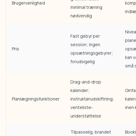
Brugervenlighed
kompl
minimal træning
indlæ
nødvendig
Nive
Fast gebyr per
plane
session; ingen
Pris
opsæ
opsætningsgebyrer;
kan v
forudsigelig
små s
Drag-and-drop
kalender;
Omfa
Planlægningsfunktioner
instruktørudskiftning;
kalen
venteliste-
men k
understøttelse
Tilpasselig, brandet
Book