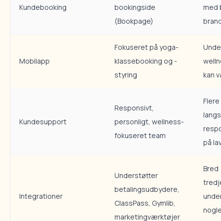
Kundebooking
bookingside
med 
(Bookpage)
bran
Fokuseret på yoga-
Under
Mobilapp
klassebooking og -
welln
styring
kan 
Flere
Responsivt,
lang
Kundesupport
personligt, wellness-
resp
fokuseret team
på la
Bred
Understøtter
tred
betalingsudbydere,
Integrationer
under
ClassPass, Gymlib,
nogle
marketingværktøjer