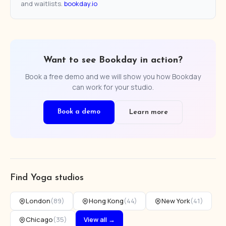
and waitlists.
bookday.io
Want to see Bookday in action?
Book a free demo and we will show you how Bookday
can work for your studio.
Book a demo
Learn more
Find Yoga studios
London
(89)
Hong Kong
(44)
New York
(41)
Chicago
(35)
View all →