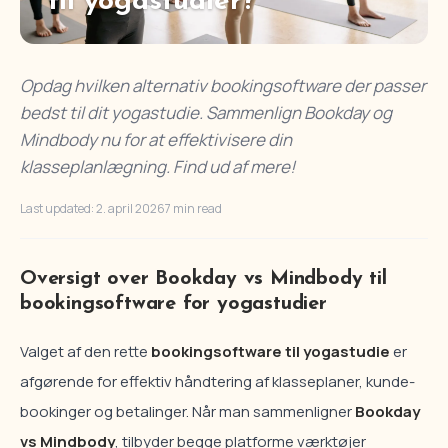
til yogastudier?
Opdag hvilken alternativ bookingsoftware der passer
bedst til dit yogastudie. Sammenlign Bookday og
Mindbody nu for at effektivisere din
klasseplanlægning. Find ud af mere!
Last updated: 2. april 2026
7 min read
Oversigt over Bookday vs Mindbody til
bookingsoftware for yogastudier
Valget af den rette
bookingsoftware til yogastudie
er
afgørende for effektiv håndtering af klasseplaner, kunde-
bookinger og betalinger. Når man sammenligner
Bookday
vs Mindbody
, tilbyder begge platforme værktøjer