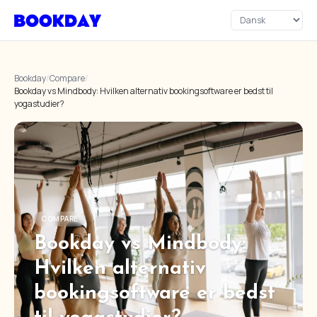
Bookday
/
Compare
/
Bookday vs Mindbody: Hvilken alternativ bookingsoftware er bedst til
yogastudier?
COMPARE
Bookday vs Mindbody:
Hvilken alternativ
bookingsoftware er bedst