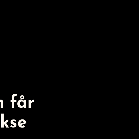
 får
okse