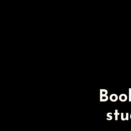
Boo
stu