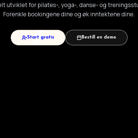
lt utviklet for pilates-, yoga-, danse- og treningsst
Forenkle bookingene dine og øk inntektene dine.
Start gratis
Bestill en demo